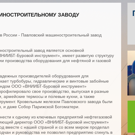
ШИНОСТРОИТЕЛЬНОМУ ЗАВОДУ
х в России - Павловский машиностроительный завод
ностроительный завод является основной
НИИБТ-Буровой инструмент», имеет развитую структуру
ии производства оборудования для нефтяной и газовой
 надежных производителей оборудования для
кает турбобуры, гидравлические и винтовые забойные
рендом ООО «ВНИИБТ-Буровой инструмент»
профилировало свое производство, выпуская в разные
и, армейские термосы и полевые кухни, а также
трумент. Кровельным железом Павловского завода были
, и даже Собор Парижской Богоматери.
тнести к одному из ключевых предприятий нефтегазовой
вляющий директор ООО «ВНИИБТ-Буровой инструмент»
вод вместе с нашей страной и со всем миром проделал
водчан и руководства не позволил предприятию сгинуть в