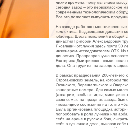
лихие времена, чему мы знаем массу
сегодня завод – это первоклассное 
современным технологическим обору
Все это позволяет выпускать продук
На заводе работают многочисленные 
коллектива. Выдающаяся династия се
юбиляра. Шесть поколений в общей с
династии Григорий Александрович тру
Яковлевич отслужил здесь почти 50 л
инженером-исследователем ОТК. Из п
династию. Прапраправнучка основате
Екатерина Дмитриенко - самая юная 
дела. Она трудится на заводе кладов
В рамках празднования 200-летнего 
Строгановских земель, на котором тв
Оханского, Верещагинского и Очерск
концертные номера. Для самых мале
(аквагрим, весёлые игры, мини-дискот
свою семью на праздник завода был о
- командное состязание на то, кто «
Была организована площадка историч
попробовать в роли лучника или арба
себя на арене в русском бою, сыграть
себя в кузнечном деле, выковав себ