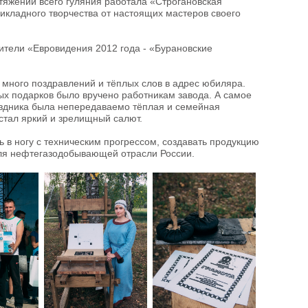
тяжении всего гуляния работала «Строгановская
икладного творчества от настоящих мастеров своего
ители «Евровидения 2012 года - «Бурановские
 много поздравлений и тёплых слов в адрес юбиляра.
ых подарков было вручено работникам завода. А самое
раздника была непередаваемо тёплая и семейная
тал яркий и зрелищный салют.
 в ногу с техническим прогрессом, создавать продукцию
для нефтегазодобывающей отрасли России.