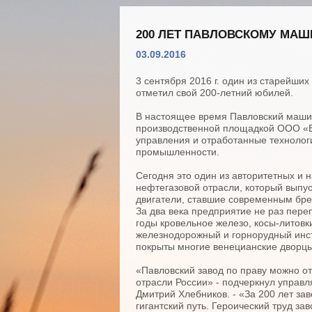
200 ЛЕТ ПАВЛОВСКОМУ МА
03.09.2016
3 сентября 2016 г. один из старейши
отметил свой 200-летний юбилей.
В настоящее время Павловский маши
производственной площадкой ООО «В
управления и отработанные технолог
промышленности.
Сегодня это один из авторитетных и
нефтегазовой отрасли, который выпус
двигатели, ставшие современным б
За два века предприятие не раз пере
годы кровельное железо, косы-литовк
железнодорожный и горнорудный инс
покрыты многие венецианские дворцы
«Павловский завод по праву можно о
отрасли России» - подчеркнул упра
Дмитрий Хлебников. - «За 200 лет за
гигантский путь. Героический труд за