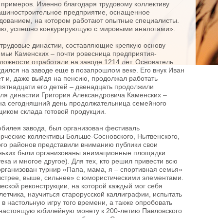
 примеров. Именно благодаря трудовому коллективу
машиностроительное предприятие, оснащенное
дованием, на котором работают опытные специалисты.
цию, успешно конкурирующую с мировыми аналогами».
трудовые династии, составляющие крепкую основу
мьи Каменских – почти ровесница предприятия-
ложности отработали на заводе 1214 лет. Основатель
дился на заводе еще в позапрошлом веке. Его внук Иван
ет и, даже выйдя на пенсию, продолжал работать
ятнадцати его детей – двенадцать продолжили
ля династии Григория Александровича Каменских –
на сегодняшний день продолжательница семейного
щиком склада готовой продукции.
юбилея завода, был организован фестиваль
орческие коллективы Больше-Сосновского, Нытвенского,
ого районов представили вниманию публики свои
ньких были организованы анимационные площадки
ека и многое другое). Для тех, кто решил привести всю
рганизован турнир «Папа, мама, я – спортивная семья»
быстрее, выше, сильнее» с юмористическими элементами.
еской реконструкции, на которой каждый мог себя
летчика, научиться старорусской каллиграфии, испытать
 в настольную игру того времени, а также опробовать
е настоящую юбилейную монету к 200-летию Павловского